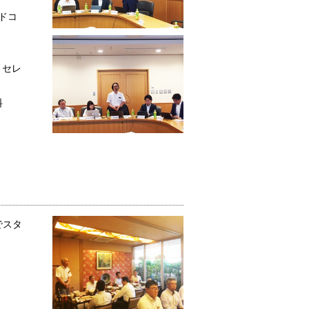
ドコ
：セレ
料
でスタ
。