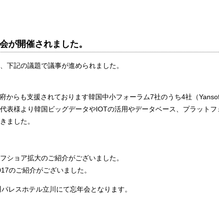
より定例会が開催されました。
、下記の議題で議事が進められました。
府からも支援されております韓国中小フォーラム7社のうち4社（Yansof
SigNus社）代表様より韓国ビッグデータやIOTの活用やデータベース、プラット
きました。
フショア拡大のご紹介がございました。
17のご紹介がございました。
0～立川パレスホテル立川にて忘年会となります。