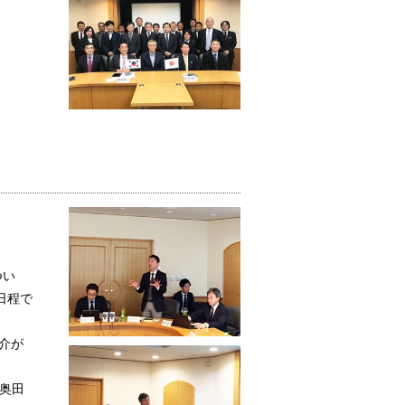
つい
日程で
介が
 奥田