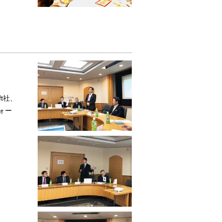
t社、
フォー