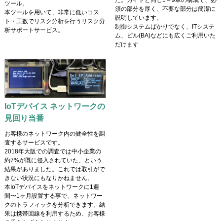
た。ガイドと同じ1～9章の構成で、必
ツール。
須の部分を厚く、不要な部分は簡潔に
本ツールを用いて、非常に低いコス
説明しています。
ト・工数でリスク分析を行うリスク分
制御システムばかりでなく、ITシステ
析サポートサービス。
ム、ビル(BA)などにも広くご利用いた
だけます
IoTデバイス ネットワークの
見回り当番
お客様のネットワーク内の健全性を調
査するサービスです。
2018年大阪での調査では中小企業の
約7%が既に侵入されていた、という
結果がありました。これでは取引がで
きない状況にもなりかねません。
本IoTデバイスをネットワークに1週
間〜1ヶ月設置する事で、ネットワー
クのトラフィックを分析できます。結
果は携帯回線を利用するため、お客様