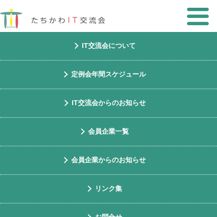
IT交流会について
定例会年間スケジュール
IT交流会からのお知らせ
INJANET株式会社
会員企業一覧
会員企業からのお知らせ
理念
中小企業には、Acronis Cyber
Protect Cloudを中心としたワン
リンク集
ッストップセキュリティを。
大企業には、リスク分析、セキュ
リティガイドライン策定を。