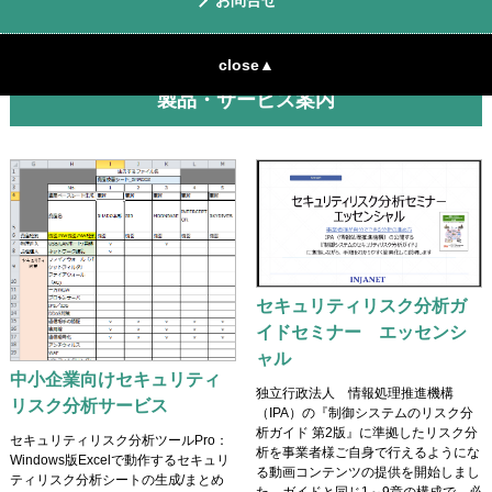
お問合せ
SCS評価制度にも対応予定です。
close▲
製品・サービス案内
セキュリティリスク分析ガ
イドセミナー エッセンシ
ャル
中小企業向けセキュリティ
独立行政法人 情報処理推進機構
リスク分析サービス
（IPA）の『制御システムのリスク分
析ガイド 第2版』に準拠したリスク分
セキュリティリスク分析ツールPro：
析を事業者様ご自身で行えるようにな
Windows版Excelで動作するセキュリ
る動画コンテンツの提供を開始しまし
ティリスク分析シートの生成/まとめ